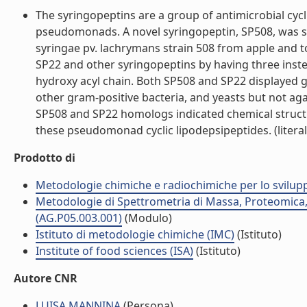
The syringopeptins are a group of antimicrobial cyc
pseudomonads. A novel syringopeptin, SP508, was
syringae pv. lachrymans strain 508 from apple and t
SP22 and other syringopeptins by having three inst
hydroxy acyl chain. Both SP508 and SP22 displayed 
other gram-positive bacteria, and yeasts but not aga
SP508 and SP22 homologs indicated chemical structur
these pseudomonad cyclic lipodepsipeptides. (literal
Prodotto di
Metodologie chimiche e radiochimiche per lo sviluppo
Metodologie di Spettrometria di Massa, Proteomica,
(AG.P05.003.001)
(Modulo)
Istituto di metodologie chimiche (IMC)
(Istituto)
Institute of food sciences (ISA)
(Istituto)
Autore CNR
LUISA MANNINA
(Persona)