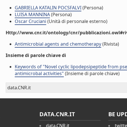
GABRIELLA KATALIN POCSFALVI
(Persona)
LUISA MANNINA
(Persona)
Oscar Cruciani
(Unità di personale esterno)
Http://www.cnr.it/ontology/cnr/pubblicazioni.owl#ri
Antimicrobial agents and chemotherapy
(Rivista)
Insieme di parole chiave di
Keywords of "Novel cyclic lipodepsipeptide from p
antimicrobal activities"
(Insieme di parole chiave)
data.CNR.it
DATA.CNR.IT
BE UP
data.CNR.it
twitt