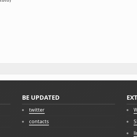
BE UPDATED
EX
twitter
W
contacts
S
l