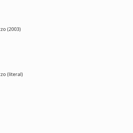
zzo (2003)
o (literal)