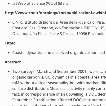
ISI Web of Science (WOS) (literal)
Http://www.cnr.it/ontology/cnr/pubblicazioni.owl#aff
C.N.R., Istituto di Biofisica, Area della Ricerca di Pis
Costiero, Sez. Oristano, c/o Fondazione IMC ONLUS, 09
Oceanografia Fisica, Forte S.Teresa, 19036 Pozzuolo di L
Titolo
Coastal dynamics and dissolved organic carbon in th
Abstract
Two surveys (March and September 2001), were carrie
organic carbon (DOC) dynamics in a coastal area af
mM without a clear seasonality, but with marked dif
surface distribution. Mesoscale activity mainly contro
fact, in correspondence of an upwelling, a DOC dec
September. Stratification affected DOC distribution
occurrence of deep chlorophyll maximum ~40 m bel