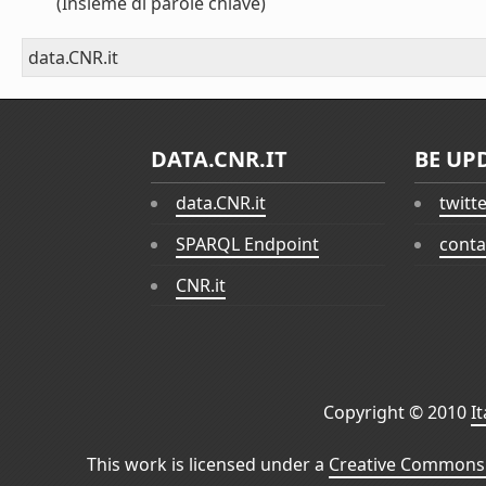
(Insieme di parole chiave)
data.CNR.it
DATA.CNR.IT
BE UP
data.CNR.it
twitt
SPARQL Endpoint
conta
CNR.it
Copyright © 2010
I
This work is licensed under a
Creative Commons 