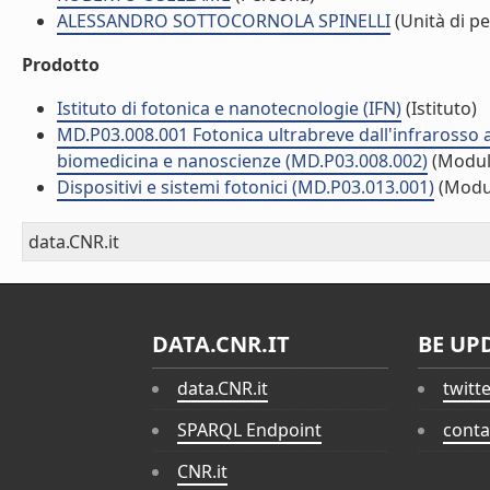
ALESSANDRO SOTTOCORNOLA SPINELLI
(Unità di p
Prodotto
Istituto di fotonica e nanotecnologie (IFN)
(Istituto)
MD.P03.008.001 Fotonica ultrabreve dall'infrarosso al
biomedicina e nanoscienze (MD.P03.008.002)
(Modul
Dispositivi e sistemi fotonici (MD.P03.013.001)
(Modu
data.CNR.it
DATA.CNR.IT
BE UP
data.CNR.it
twitt
SPARQL Endpoint
conta
CNR.it