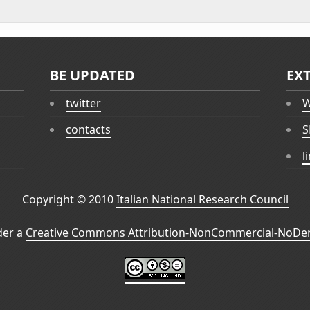
BE UPDATED
EX
twitter
W
contacts
S
l
Copyright © 2010
Italian National Research Council
der a
Creative Commons Attribution-NonCommercial-NoDeri