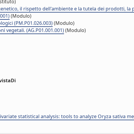
stituto)
netico, il rispetto dell'ambiente e la tutela dei prodotti, la
.001)
(Modulo)
ologici (PM.P01.026.003)
(Modulo)
oni vegetali. (AG.P01.001.001)
(Modulo)
vistaDi
ariate statistical analysis: tools to analyze Oryza sativa m