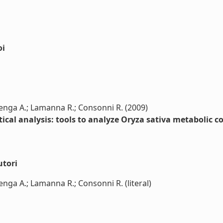
oi
; Genga A.; Lamanna R.; Consonni R. (2009)
cal analysis: tools to analyze Oryza sativa metabolic c
utori
Genga A.; Lamanna R.; Consonni R. (literal)