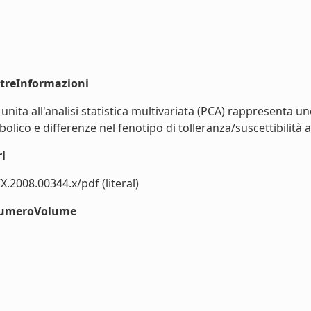
ltreInformazioni
R unita all'analisi statistica multivariata (PCA) rappresenta 
lico e differenze nel fenotipo di tolleranza/suscettibilità a st
l
X.2008.00344.x/pdf (literal)
#numeroVolume