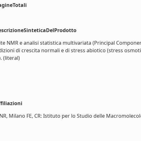
agineTotali
scrizioneSinteticaDelProdotto
ite NMR e analisi statistica multivariata (Principal Componen
dizioni di crescita normali e di stress abiotico (stress osmot
(literal)
iliazioni
 CNR, Milano FE, CR: Istituto per lo Studio delle Macromolec