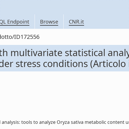
QL Endpoint
Browse
CNR.it
odotto/ID172556
multivariate statistical analy
r stress conditions (Articolo i
nalysis: tools to analyze Oryza sativa metabolic content unde