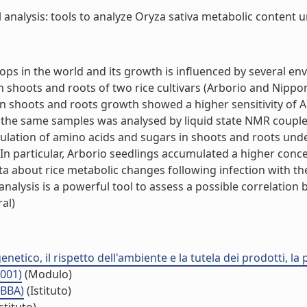
analysis: tools to analyze Oryza sativa metabolic content un
rops in the world and its growth is influenced by several en
e in shoots and roots of two rice cultivars (Arborio and Ni
n shoots and roots growth showed a higher sensitivity of A
 the same samples was analysed by liquid state NMR coupled w
lation of amino acids and sugars in shoots and roots under
. In particular, Arborio seedlings accumulated a higher co
ta about rice metabolic changes following infection with t
nalysis is a powerful tool to assess a possible correlation 
ral)
netico, il rispetto dell'ambiente e la tutela dei prodotti, la
.001)
(Modulo)
IBBA)
(Istituto)