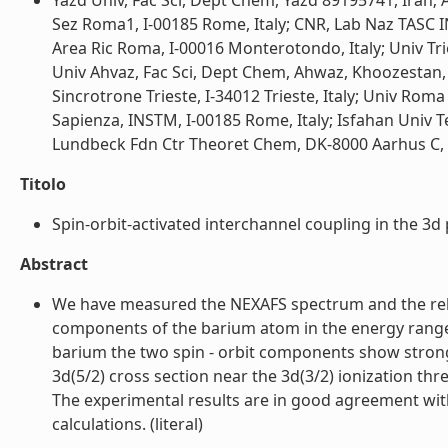
Yazd Univ, Fac Sci, Dept Chem, Yazd 89195741, Iran; 
Sez Roma1, I-00185 Rome, Italy; CNR, Lab Naz TASC IN
Area Ric Roma, I-00016 Monterotondo, Italy; Univ Tri
Univ Ahvaz, Fac Sci, Dept Chem, Ahwaz, Khoozestan, I
Sincrotrone Trieste, I-34012 Trieste, Italy; Univ Ro
Sapienza, INSTM, I-00185 Rome, Italy; Isfahan Univ 
Lundbeck Fdn Ctr Theoret Chem, DK-8000 Aarhus C, 
Titolo
Spin-orbit-activated interchannel coupling in the 3d 
Abstract
We have measured the NEXAFS spectrum and the relati
components of the barium atom in the energy range u
barium the two spin - orbit components show stron
3d(5/2) cross section near the 3d(3/2) ionization thr
The experimental results are in good agreement with
calculations. (literal)