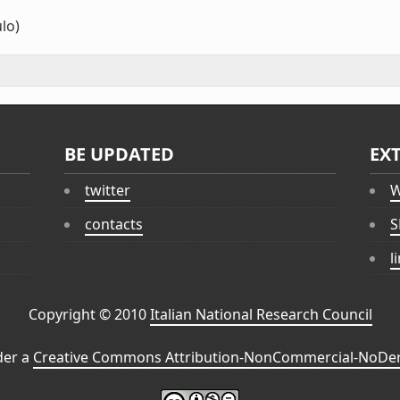
lo)
BE UPDATED
EX
twitter
W
contacts
S
l
Copyright © 2010
Italian National Research Council
der a
Creative Commons Attribution-NonCommercial-NoDeri