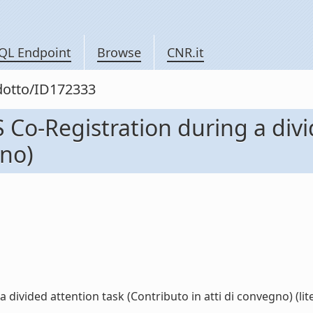
QL Endpoint
Browse
CNR.it
odotto/ID172333
Co-Registration during a divi
gno)
ivided attention task (Contributo in atti di convegno) (lite