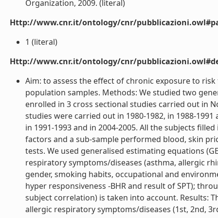
Organization, 2009. (literal)
Http://www.cnr.it/ontology/cnr/pubblicazioni.owl#p
1 (literal)
Http://www.cnr.it/ontology/cnr/pubblicazioni.owl#de
Aim: to assess the effect of chronic exposure to ris
population samples. Methods: We studied two general
enrolled in 3 cross sectional studies carried out in No
studies were carried out in 1980-1982, in 1988-1991 a
in 1991-1993 and in 2004-2005. All the subjects fille
factors and a sub-sample performed blood, skin pri
tests. We used generalised estimating equations (GEE
respiratory symptoms/diseases (asthma, allergic rhin
gender, smoking habits, occupational and environmen
hyper responsiveness -BHR and result of SPT); throu
subject correlation) is taken into account. Results: 
allergic respiratory symptoms/diseases (1st, 2nd, 3r