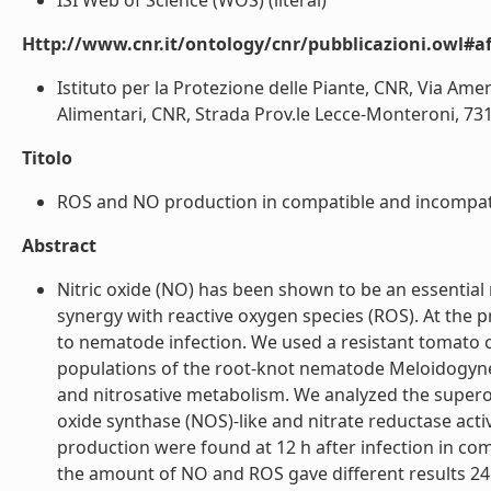
ISI Web of Science (WOS) (literal)
Http://www.cnr.it/ontology/cnr/pubblicazioni.owl#aff
Istituto per la Protezione delle Piante, CNR, Via Amen
Alimentari, CNR, Strada Prov.le Lecce-Monteroni, 73100
Titolo
ROS and NO production in compatible and incompatib
Abstract
Nitric oxide (NO) has been shown to be an essential
synergy with reactive oxygen species (ROS). At the p
to nematode infection. We used a resistant tomato cul
populations of the root-knot nematode Meloidogyne 
and nitrosative metabolism. We analyzed the superox
oxide synthase (NOS)-like and nitrate reductase acti
production were found at 12 h after infection in c
the amount of NO and ROS gave different results 24