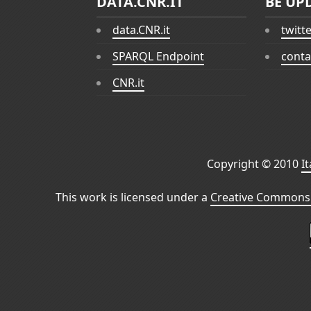
DATA.CNR.IT
BE UP
data.CNR.it
twitt
SPARQL Endpoint
conta
CNR.it
Copyright © 2010
I
This work is licensed under a
Creative Commons 