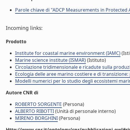
Parole chiave di "ADCP Measurements in Protected 
Incoming links:
Prodotto
Institute for coastal marine environment (IAMC)
(Ist
Marine science institute (ISMAR)
(Istituto)
Circolazione tridimensionale e ricadute sulla produzi
Ecologia delle aree marino costiere e di transizione:
Modelli numerici per lo studio degli ecosistemi marini
Autore CNR di
ROBERTO SORGENTE
(Persona)
ALBERTO RIBOTTI
(Unità di personale interno)
MIRENO BORGHINI
(Persona)
Http://www.cnr.it/ontology/cnr/pubblicazioni.owl#ri