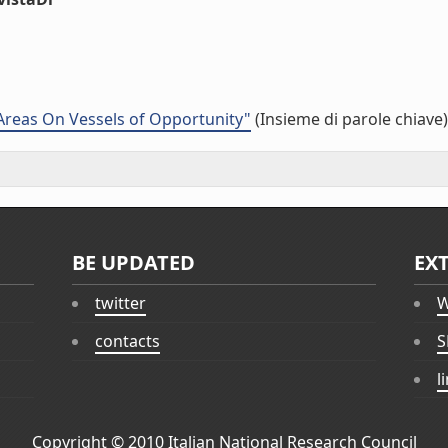
Areas On Vessels of Opportunity"
(Insieme di parole chiave)
BE UPDATED
EX
twitter
W
contacts
S
l
Copyright © 2010
Italian National Research Council