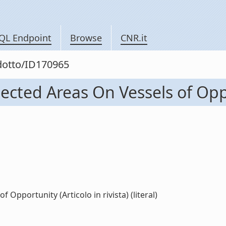
QL Endpoint
Browse
CNR.it
odotto/ID170965
ted Areas On Vessels of Opport
pportunity (Articolo in rivista) (literal)