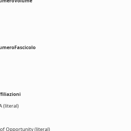
#numeroVolume
numeroFascicolo
iliazioni
literal)
 Opportunity (literal)