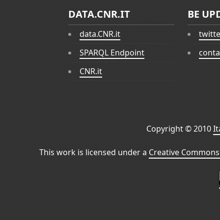
DATA.CNR.IT
BE UP
data.CNR.it
twitt
SPARQL Endpoint
conta
CNR.it
Copyright © 2010
I
This work is licensed under a
Creative Commons 