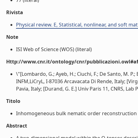
77 (literal)
Rivista
Physical review. E, Statistical, nonlinear, and soft ma
Note
ISI Web of Science (WOS) (literal)
Http://www.cnr.it/ontology/cnr/pubblicazioni.owl#aff
\"[Lombardo, G.; Ayeb, H.; Ciuchi, F.; De Santo, M. P.;
INFM,LiCryL, I-87036 Arcavacata Di Rende, Italy; [Vi
Pavia, Italy; [Durand, G. E.] Univ Paris 11, CNRS, Lab 
Titolo
Inhomogeneous bulk nematic order reconstruction (l
Abstract