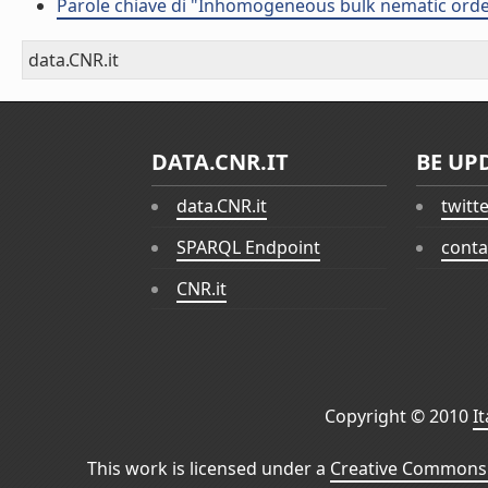
Parole chiave di "Inhomogeneous bulk nematic orde
data.CNR.it
DATA.CNR.IT
BE UP
data.CNR.it
twitt
SPARQL Endpoint
conta
CNR.it
Copyright © 2010
I
This work is licensed under a
Creative Commons 