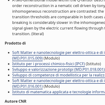
A two-dimensional model within the Q-tensor descrip
order reconstruction in a nematic cell driven by t
inhomogeneous reconstruction are contrasted: the fo
transition thresholds are comparable in both cases 
breaking is considerably slower in the inhomogeneo
signal given by the electric current flowing through 
transition. (literal)
Prodotto di
Soft Matter e nanotecnologie per elettro-ottica e di
(MD.P01.015.009)
(Modulo)
Istituto per i processi chimico-fisici (IPCF)
(Istituto)
Sviluppo e valorizzazione prototipi (MD.P01.018.001)
Sviluppo di competenze di modellistica per la realizz
Soft Matter e nanotecnologie per elettro-ottica e di
(MD.P01.016.001)
(Modulo)
Istituto di matematica applicata e tecnologie infor
Autore CNR