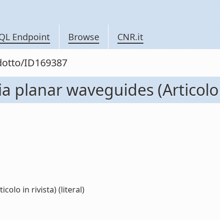
QL Endpoint
Browse
CNR.it
odotto/ID169387
ia planar waveguides (Articolo i
olo in rivista) (literal)