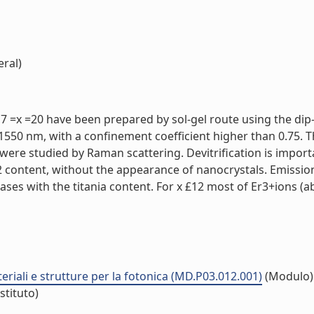
eral)
7 =x =20 have been prepared by sol-gel route using the dip
550 nm, with a confinement coefficient higher than 0.75. Th
were studied by Raman scattering. Devitrification is importan
O2 content, without the appearance of nanocrystals. Emissio
reases with the titania content. For x £12 most of Er3+ions (
eriali e strutture per la fotonica (MD.P03.012.001)
(Modulo)
stituto)