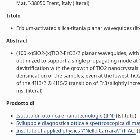
Mat, I-38050 Trent, Italy (literal)
Titolo
Erbium-activated silica-titania planar waveguides (lit
Abstract
(100 -x)SiO2-(x)TiO2-ErO3/2 planar waveguides, with 
optimized to support a single propagating mode at 1
devitrification with the growth of TiO2 nanocrystals 
densification of the samples, even at the lowest Ti
of the 4I13/2 ® 4I15/2 transition of Er3+slightly inc
ms. (literal)
Prodotto di
Istituto di fotonica e nanotecnologie (IFN)
(Istituto)
Sviluppo e diagnostica ottica e spettroscopica di mat
Institute of applied physics \"Nello Carrara\" (IFAC)
(I