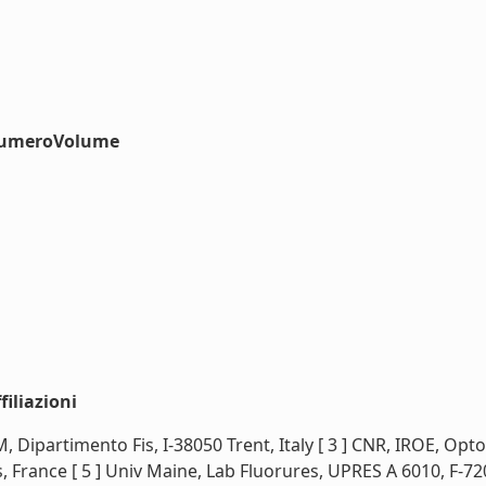
#numeroVolume
iliazioni
NFM, Dipartimento Fis, I-38050 Trent, Italy [ 3 ] CNR, IROE, Op
rance [ 5 ] Univ Maine, Lab Fluorures, UPRES A 6010, F-720