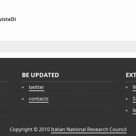
vistaDi
BE UPDATED
EX
twitter
W
contacts
S
l
Copyright © 2010
Italian National Research Council