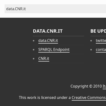
data.CNR.it
DATA.CNR.IT
BE UP
data.CNR.it
twitt
SPARQL Endpoint
conta
CNR.it
Copyright © 2010
I
This work is licensed under a
Creative Commons 