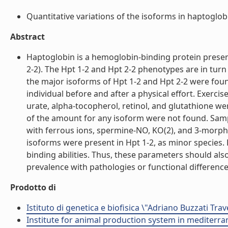
Quantitative variations of the isoforms in haptoglobi
Abstract
Haptoglobin is a hemoglobin-binding protein present
2-2). The Hpt 1-2 and Hpt 2-2 phenotypes are in tur
the major isoforms of Hpt 1-2 and Hpt 2-2 were found 
individual before and after a physical effort. Exerc
urate, alpha-tocopherol, retinol, and glutathione w
of the amount for any isoform were not found. Sampl
with ferrous ions, spermine-NO, KO(2), and 3-morpho
isoforms were present in Hpt 1-2, as minor species.
binding abilities. Thus, these parameters should als
prevalence with pathologies or functional differences.
Prodotto di
Istituto di genetica e biofisica \"Adriano Buzzati Trav
Institute for animal production system in mediter