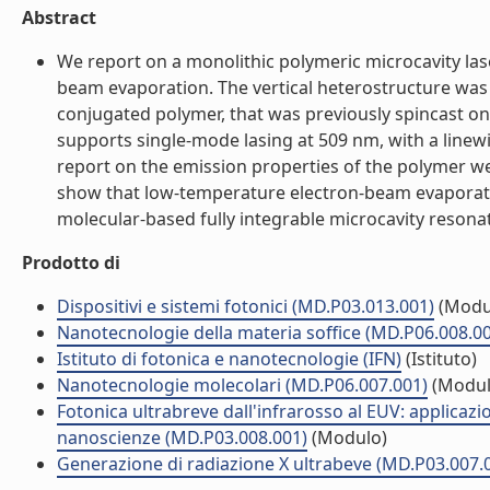
Abstract
We report on a monolithic polymeric microcavity lase
beam evaporation. The vertical heterostructure was 
conjugated polymer, that was previously spincast on
supports single-mode lasing at 509 nm, with a linewi
report on the emission properties of the polymer w
show that low-temperature electron-beam evaporatio
molecular-based fully integrable microcavity resonato
Prodotto di
Dispositivi e sistemi fotonici (MD.P03.013.001)
(Modu
Nanotecnologie della materia soffice (MD.P06.008.0
Istituto di fotonica e nanotecnologie (IFN)
(Istituto)
Nanotecnologie molecolari (MD.P06.007.001)
(Modul
Fotonica ultrabreve dall'infrarosso al EUV: applicazi
nanoscienze (MD.P03.008.001)
(Modulo)
Generazione di radiazione X ultrabeve (MD.P03.007.