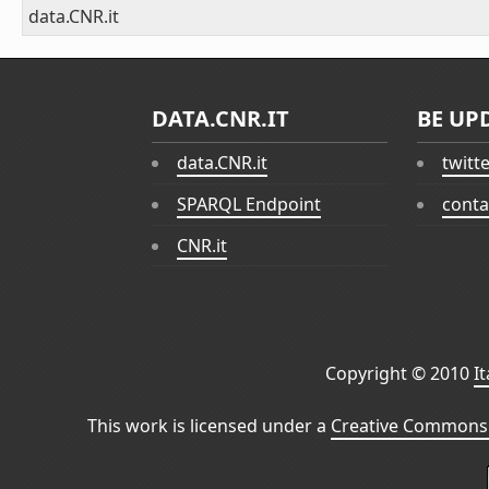
data.CNR.it
DATA.CNR.IT
BE UP
data.CNR.it
twitt
SPARQL Endpoint
conta
CNR.it
Copyright © 2010
I
This work is licensed under a
Creative Commons 