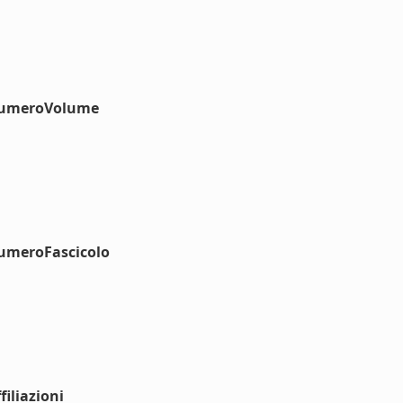
#numeroVolume
numeroFascicolo
iliazioni