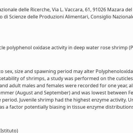
zionale delle Ricerche, Via L. Vaccara, 61, 91026 Mazara del V
uto di Scienze delle Produzioni Alimentari, Consiglio Nazionale
cle polyphenol oxidase activity in deep water rose shrimp (Pa
to sex, size and spawning period may alter Polyphenoloxida
etability of shrimps, a study was performed on the cuticle
e and adult males and females were recorded for one year, 
 summer (August and September) and was lowest between Feb
 period. Juvenile shrimp had the highest enzyme activity. U
 a factor potentially biasing in tissue enzyme distributions. 
Istituto)