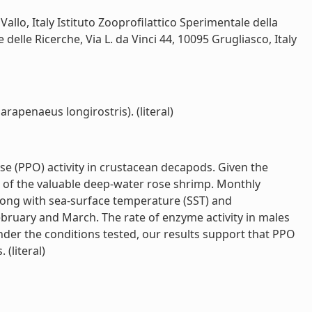
allo, Italy Istituto Zooprofilattico Sperimentale della
 delle Ricerche, Via L. da Vinci 44, 10095 Grugliasco, Italy
rapenaeus longirostris). (literal)
se (PPO) activity in crustacean decapods. Given the
s of the valuable deep-water rose shrimp. Monthly
along with sea-surface temperature (SST) and
ruary and March. The rate of enzyme activity in males
nder the conditions tested, our results support that PPO
(literal)