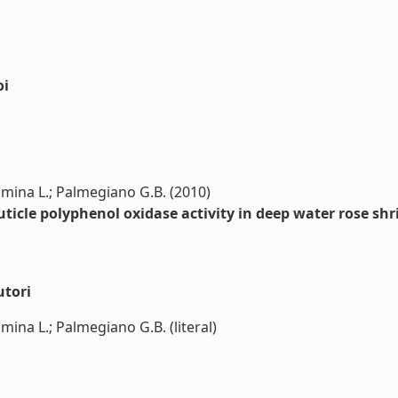
oi
mina L.; Palmegiano G.B. (2010)
cuticle polyphenol oxidase activity in deep water rose sh
utori
ina L.; Palmegiano G.B. (literal)