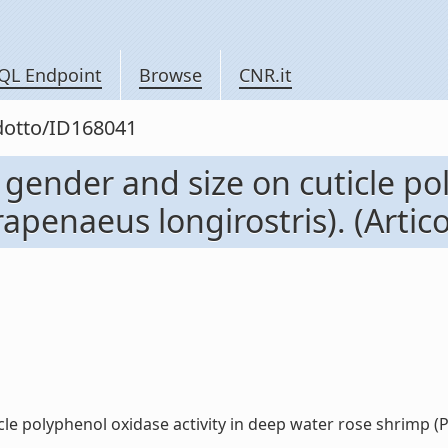
QL Endpoint
Browse
CNR.it
odotto/ID168041
, gender and size on cuticle po
enaeus longirostris). (Articol
le polyphenol oxidase activity in deep water rose shrimp (Para