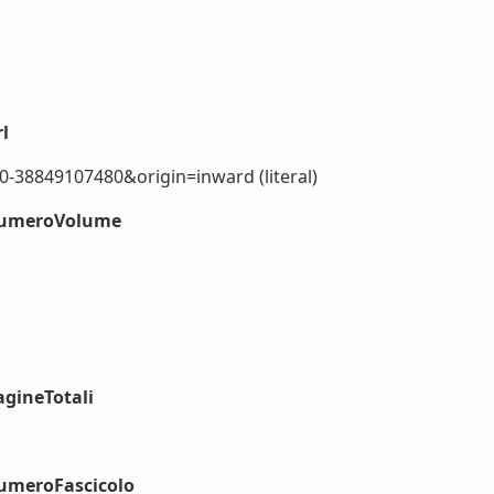
l
0-38849107480&origin=inward (literal)
#numeroVolume
agineTotali
numeroFascicolo