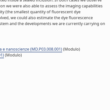
ed inside a sealed inclusion. In both cases we observe
ion we were also able to assess the imaging capabilities
ty (the smallest quantity of fluorescent dye
lved, we could also estimate the dye fluorescence
 system and the developments we are currently carrying on
ina e nanoscienze (MD.P03.008.001)
(Modulo)
01)
(Modulo)