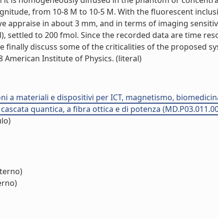
 it is homogeneously diffused in the phantom or concentrat
agnitude, from 10-8 M to 10-5 M. With the fluorescent inclus
we appraise in about 3 mm, and in terms of imaging sensitivi
settled to 200 fmol. Since the recorded data are time reso
We finally discuss some of the criticalities of the proposed
American Institute of Physics. (literal)
ioni a materiali e dispositivi per ICT, magnetismo, biomedic
a cascata quantica, a fibra ottica e di potenza (MD.P03.011.0
lo)
nterno)
erno)