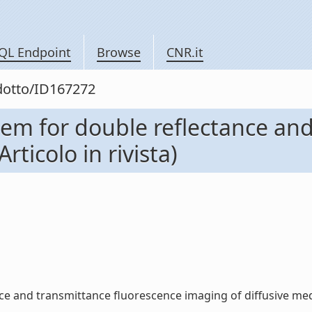
QL Endpoint
Browse
CNR.it
odotto/ID167272
em for double reflectance and
rticolo in rivista)
and transmittance fluorescence imaging of diffusive media (A