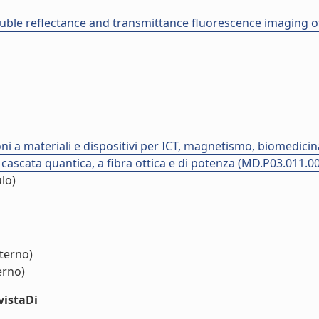
ble reflectance and transmittance fluorescence imaging of
ioni a materiali e dispositivi per ICT, magnetismo, biomedic
a cascata quantica, a fibra ottica e di potenza (MD.P03.011.0
lo)
nterno)
erno)
vistaDi