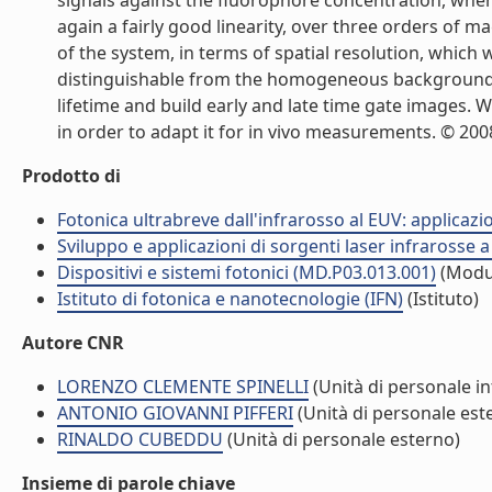
signals against the fluorophore concentration, when
again a fairly good linearity, over three orders of m
of the system, in terms of spatial resolution, which 
distinguishable from the homogeneous background), 
lifetime and build early and late time gate images. 
in order to adapt it for in vivo measurements. © 2008 
Prodotto di
Fotonica ultrabreve dall'infrarosso al EUV: applicaz
Sviluppo e applicazioni di sorgenti laser infrarosse 
Dispositivi e sistemi fotonici (MD.P03.013.001)
(Modu
Istituto di fotonica e nanotecnologie (IFN)
(Istituto)
Autore CNR
LORENZO CLEMENTE SPINELLI
(Unità di personale i
ANTONIO GIOVANNI PIFFERI
(Unità di personale est
RINALDO CUBEDDU
(Unità di personale esterno)
Insieme di parole chiave