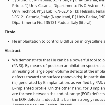
\"[Bruno, E.; Mirabella, S.; Priolo, F.] Univ Catania, I
Priolo, F.] Univ Catania, Dipartimento Fis & Astron, Sof
Univ Technol, Phys Lab, FIN-02015 Tkk Helsinki, Finlan
I-95121 Catania, Italy; [Napolitani, E.] Univ Padua, I
Dipartimento Fis, I-35131 Padua, Italy (literal)
Titolo
He implantation to control B diffusion in crystalline 
Abstract
We demonstrate that He can be a powerful tool to con
(PA-Si). By means of positron annihilation spectrosc
annealing of large open-volume defects at the impla
defects toward the surface (nanovoids). In particular
(Is) generated by B implantation, as verified by PAS,
B-implanted profile. On the other hand, for B implan
are formed between the end-of-range (EOR) defects a
the EOR defects. Indeed, this barrier strongly reduce