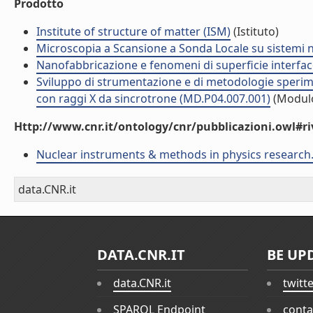
Prodotto
Institute of structure of matter (ISM)
(Istituto)
Microscopia a Scansione a Sonda Locale su sistemi na
Nanofabbricazione e fenomeni di superficie interfac
Sviluppo di strumentazione e di metodologie sperimen
con raggi X da sincrotrone (MD.P04.007.001)
(Modul
Http://www.cnr.it/ontology/cnr/pubblicazioni.owl#ri
Nuclear instruments & methods in physics research.
data.CNR.it
DATA.CNR.IT
BE UP
data.CNR.it
twitt
SPARQL Endpoint
conta