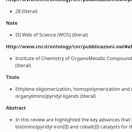
28 (literal)
Note
ISI Web of Science (WOS) (literal)
Http://www.cnr.it/ontology/cnr/pubblicazioni.owl#aff
Institute of Chemistry of OrganoMetallic Compounds,
(literal)
Titolo
Ethylene oligomerization, homopolymerization and co
organylimino)pyridyl ligands (literal)
Abstract
In this review are highlighted the key advances that
bis(imino)pyridyl iron(II) and cobalt(II) catalysts fo