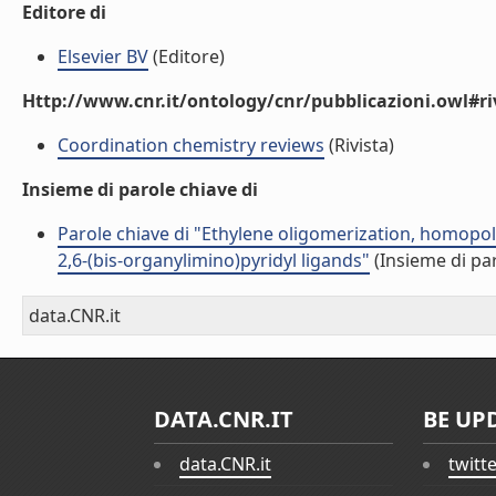
Editore di
Elsevier BV
(Editore)
Http://www.cnr.it/ontology/cnr/pubblicazioni.owl#ri
Coordination chemistry reviews
(Rivista)
Insieme di parole chiave di
Parole chiave di "Ethylene oligomerization, homopol
2,6-(bis-organylimino)pyridyl ligands"
(Insieme di par
data.CNR.it
DATA.CNR.IT
BE UP
data.CNR.it
twitt