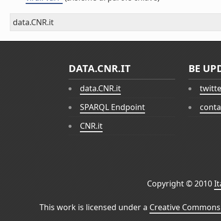
data.CNR.it
DATA.CNR.IT
BE UP
data.CNR.it
twitt
SPARQL Endpoint
conta
CNR.it
Copyright © 2010
I
This work is licensed under a
Creative Commons 