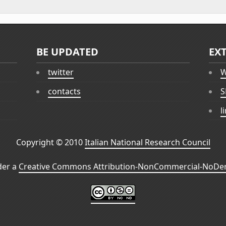
BE UPDATED
EX
twitter
W
contacts
S
l
Copyright © 2010
Italian National Research Council
der a
Creative Commons Attribution-NonCommercial-NoDeri