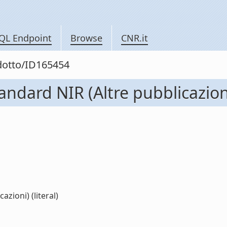
QL Endpoint
Browse
CNR.it
odotto/ID165454
andard NIR (Altre pubblicazion
zioni) (literal)