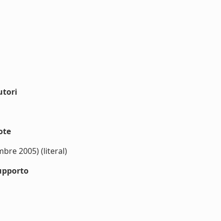
utori
ote
re 2005) (literal)
upporto