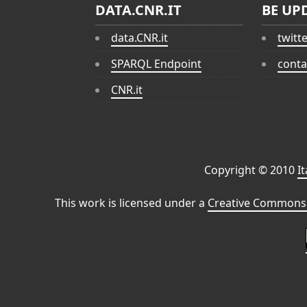
DATA.CNR.IT
BE UP
data.CNR.it
twitt
SPARQL Endpoint
conta
CNR.it
Copyright © 2010
I
This work is licensed under a
Creative Commons 