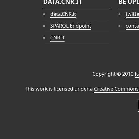
DATA.CNR.IT
BE UP
data.CNR.it
twitt
SPARQL Endpoint
conta
CNR.it
Copyright © 2010
I
This work is licensed under a
Creative Commons 