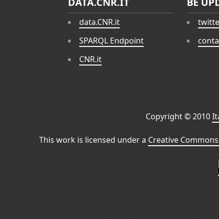
DATA.CNR.IT
BE UP
data.CNR.it
twitt
SPARQL Endpoint
conta
CNR.it
Copyright © 2010
I
This work is licensed under a
Creative Commons 