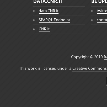
DATA.CNR.IT
BE UP
data.CNR.it
twitt
SPARQL Endpoint
conta
CNR.it
Copyright © 2010
I
This work is licensed under a
Creative Commons 