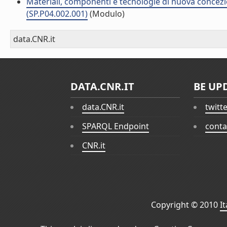
Materiali, componenti e tecnologie di nuova concezi
(SP.P04.002.001)
(Modulo)
data.CNR.it
DATA.CNR.IT
BE UP
data.CNR.it
twitt
SPARQL Endpoint
conta
CNR.it
Copyright © 2010
I