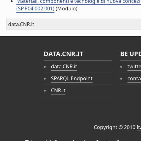
Materiali, componenti e tecnologie di nuova concezi
(SP.P04.002.001)
(Modulo)
data.CNR.it
DATA.CNR.IT
BE UP
data.CNR.it
twitt
SPARQL Endpoint
conta
CNR.it
Copyright © 2010
I