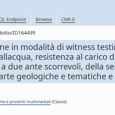
QL Endpoint
Browse
CNR.it
odotto/ID164499
e in modalità di witness testi
allacqua, resistenza al carico 
 a due ante scorrevoli, della 
carte geologiche e tematiche e
che e prodotti multimediali
(Classe)