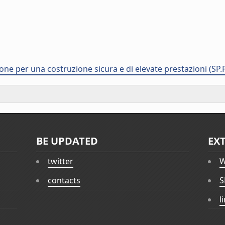
ne per una costruzione sicura e di elevate prestazioni (SP.
BE UPDATED
EX
twitter
W
contacts
S
l