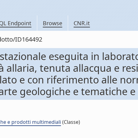
QL Endpoint
Browse
CNR.it
odotto/ID164492
stazionale eseguita in laborat
allaria, tenuta allacqua e res
olato e con riferimento alle n
carte geologiche e tematiche e
che e prodotti multimediali
(Classe)