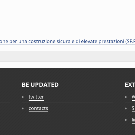
ne per una costruzione sicura e di elevate prestazioni (SP.
BE UPDATED
EX
twitter
W
contacts
S
l