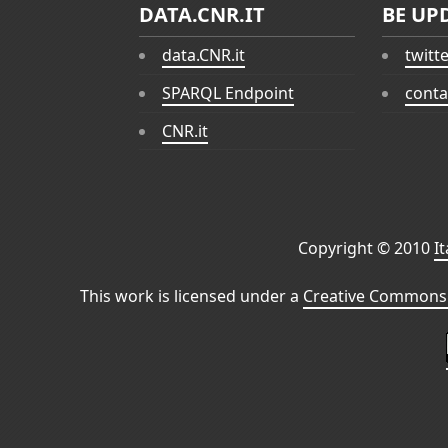
DATA.CNR.IT
BE UP
data.CNR.it
twitt
SPARQL Endpoint
conta
CNR.it
Copyright © 2010
I
This work is licensed under a
Creative Commons 