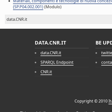
Materiali, componenti e tecnologie di nuova concezi
(SP.P04.002.001)
(Modulo)
data.CNR.it
DATA.CNR.IT
BE UP
data.CNR.it
twitt
SPARQL Endpoint
conta
CNR.it
Copyright © 2010
I