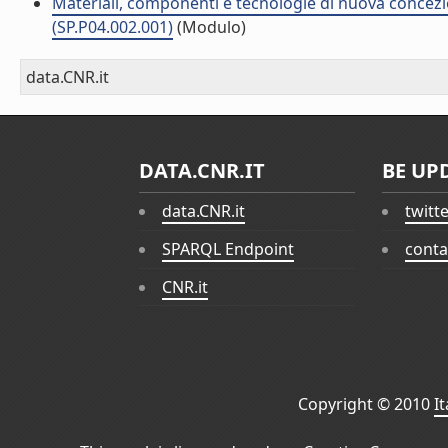
Materiali, componenti e tecnologie di nuova concezi
(SP.P04.002.001)
(Modulo)
data.CNR.it
DATA.CNR.IT
BE UP
data.CNR.it
twitt
SPARQL Endpoint
conta
CNR.it
Copyright © 2010
I