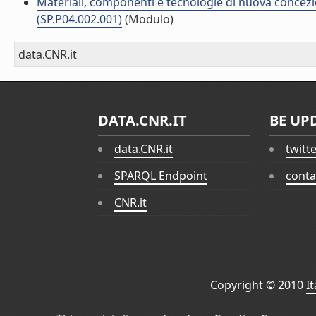
Materiali, componenti e tecnologie di nuova concezi
(SP.P04.002.001)
(Modulo)
data.CNR.it
DATA.CNR.IT
BE UP
data.CNR.it
twitt
SPARQL Endpoint
conta
CNR.it
Copyright © 2010
I