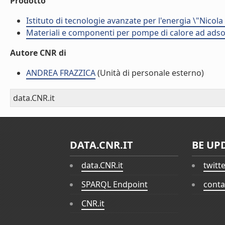
Prodotto
Istituto di tecnologie avanzate per l'energia \"Nicola
Materiali e componenti per pompe di calore ad adso
Autore CNR di
ANDREA FRAZZICA
(Unità di personale esterno)
data.CNR.it
DATA.CNR.IT
BE UP
data.CNR.it
twitt
SPARQL Endpoint
conta
CNR.it