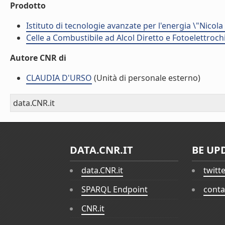
Prodotto
Istituto di tecnologie avanzate per l'energia \"Nicola
Celle a Combustibile ad Alcol Diretto e Fotoelettroch
Autore CNR di
CLAUDIA D'URSO
(Unità di personale esterno)
data.CNR.it
DATA.CNR.IT
BE UP
data.CNR.it
twitt
SPARQL Endpoint
conta
CNR.it