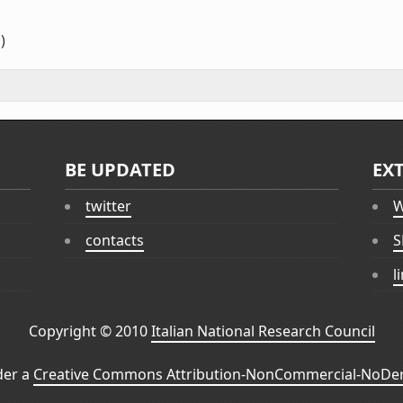
)
BE UPDATED
EX
twitter
W
contacts
S
l
Copyright © 2010
Italian National Research Council
der a
Creative Commons Attribution-NonCommercial-NoDeri