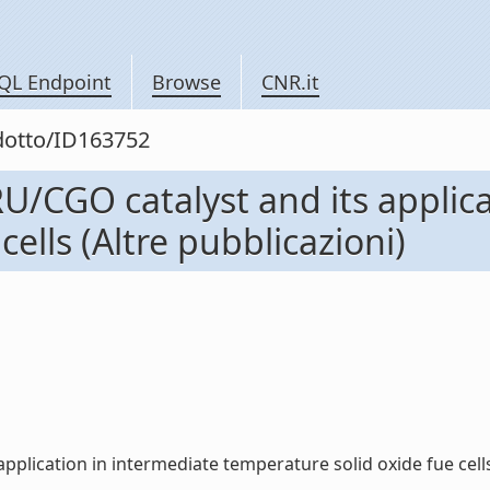
QL Endpoint
Browse
CNR.it
odotto/ID163752
U/CGO catalyst and its applica
ells (Altre pubblicazioni)
lication in intermediate temperature solid oxide fue cells (