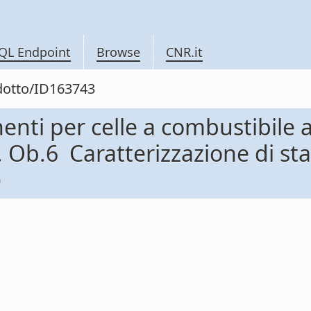
QL Endpoint
Browse
CNR.it
odotto/ID163743
nti per celle a combustibile a
Ob.6  Caratterizzazione di st
)