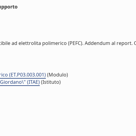
upporto
bile ad elettrolita polimerico (PEFC). Addendum al report. O
rico (ET.P03.003.001)
(Modulo)
 Giordano\" (ITAE)
(Istituto)