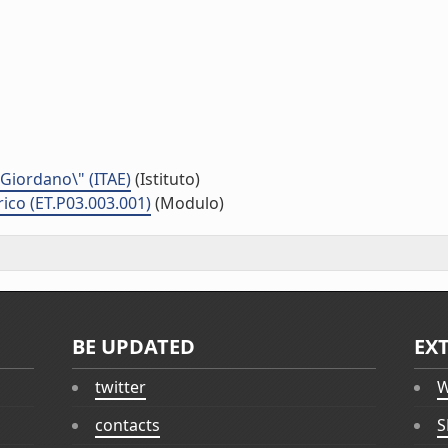
 Giordano\" (ITAE)
(Istituto)
rico (ET.P03.003.001)
(Modulo)
BE UPDATED
EX
twitter
W
contacts
S