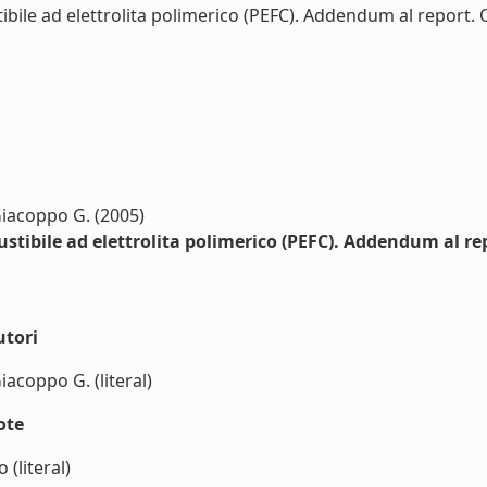
bile ad elettrolita polimerico (PEFC). Addendum al report. O
Giacoppo G. (2005)
tibile ad elettrolita polimerico (PEFC). Addendum al repo
utori
iacoppo G. (literal)
ote
(literal)