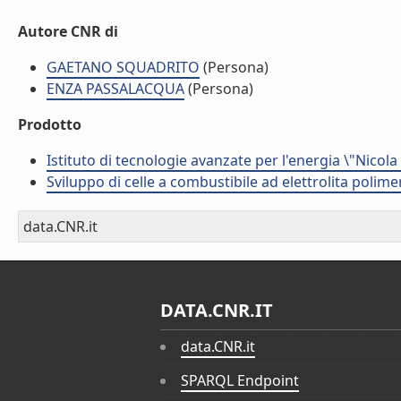
Autore CNR di
GAETANO SQUADRITO
(Persona)
ENZA PASSALACQUA
(Persona)
Prodotto
Istituto di tecnologie avanzate per l'energia \"Nicola
Sviluppo di celle a combustibile ad elettrolita polime
data.CNR.it
DATA.CNR.IT
data.CNR.it
SPARQL Endpoint