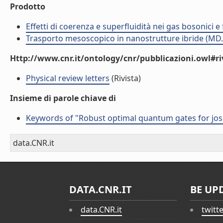
Prodotto
Effetti di coerenza e superfluidità nei gas bosonici 
Trasporto mesoscopico in nanostrutture ibride (MD.
Http://www.cnr.it/ontology/cnr/pubblicazioni.owl#ri
Physical review letters
(Rivista)
Insieme di parole chiave di
Keywords of "Robust optimal quantum gates for jo
data.CNR.it
DATA.CNR.IT
BE UP
data.CNR.it
twitt