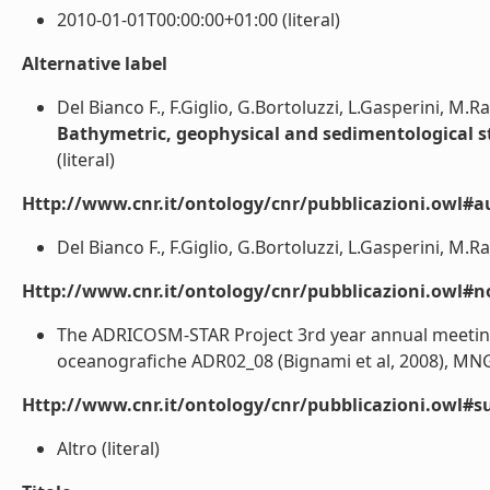
2010-01-01T00:00:00+01:00 (literal)
Alternative label
Del Bianco F., F.Giglio, G.Bortoluzzi, L.Gasperini, M.Ra
Bathymetric, geophysical and sedimentological s
(literal)
Http://www.cnr.it/ontology/cnr/pubblicazioni.owl#a
Del Bianco F., F.Giglio, G.Bortoluzzi, L.Gasperini, M.Rav
Http://www.cnr.it/ontology/cnr/pubblicazioni.owl#n
The ADRICOSM-STAR Project 3rd year annual meeting P
oceanografiche ADR02_08 (Bignami et al, 2008), MNG01
Http://www.cnr.it/ontology/cnr/pubblicazioni.owl#s
Altro (literal)