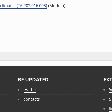
climatici (TA.P02.016.003)
(Modulo)
BE UPDATED
EX
twitter
W
contacts
S
l