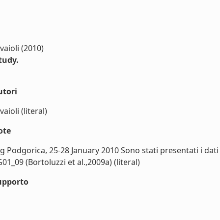
vaioli (2010)
tudy.
utori
aioli (literal)
ote
odgorica, 25-28 January 2010 Sono stati presentati i dati e
_09 (Bortoluzzi et al.,2009a) (literal)
upporto