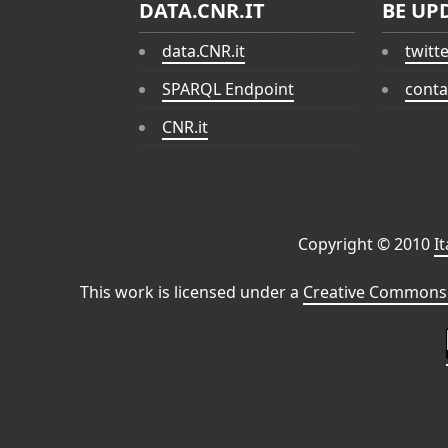
DATA.CNR.IT
BE UP
data.CNR.it
twitt
SPARQL Endpoint
conta
CNR.it
Copyright © 2010
I
This work is licensed under a
Creative Commons 