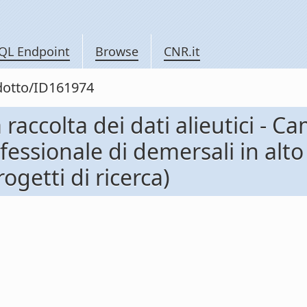
QL Endpoint
Browse
CNR.it
odotto/ID161974
raccolta dei dati alieutici - 
ofessionale di demersali in alt
ogetti di ricerca)