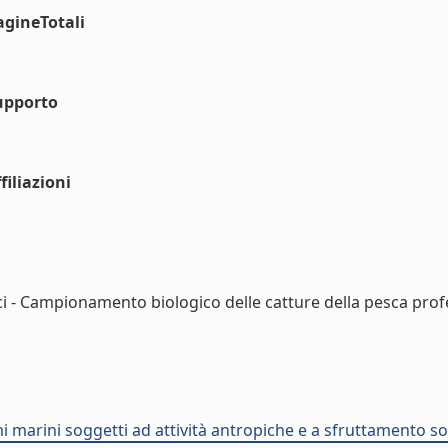
agineTotali
upporto
iliazioni
ci - Campionamento biologico delle catture della pesca profe
mi marini soggetti ad attività antropiche e a sfruttamento so