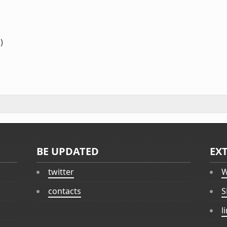
)
BE UPDATED
EX
twitter
W
contacts
S
l