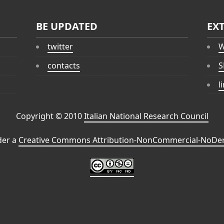
BE UPDATED
EX
twitter
W
contacts
S
l
Copyright © 2010
Italian National Research Council
der a
Creative Commons Attribution-NonCommercial-NoDeri