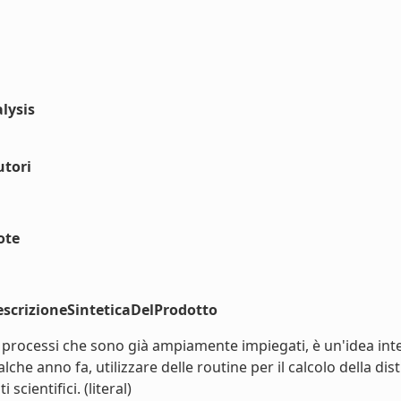
lysis
utori
ote
scrizioneSinteticaDelProdotto
i processi che sono già ampiamente impiegati, è un'idea int
che anno fa, utilizzare delle routine per il calcolo della dis
cientifici. (literal)