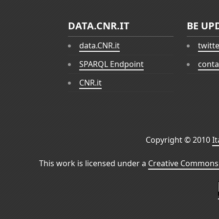
DATA.CNR.IT
BE UP
data.CNR.it
twitt
SPARQL Endpoint
conta
CNR.it
Copyright © 2010
I
This work is licensed under a
Creative Commons 