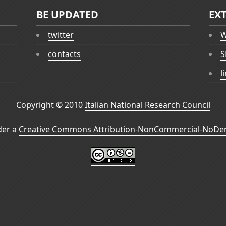
BE UPDATED
EX
twitter
W
contacts
S
l
Copyright © 2010
Italian National Research Council
der a
Creative Commons Attribution-NonCommercial-NoDeri