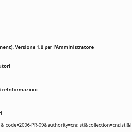
nt). Versione 1.0 per l'Amministratore
utori
ltreInformazioni
l
&icode=2006-PR-09&authority=cnr.isti&collection=cnr.isti&la