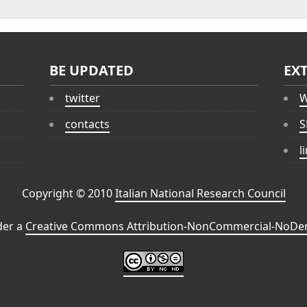
BE UPDATED
EX
twitter
W
contacts
S
l
Copyright © 2010
Italian National Research Council
der a
Creative Commons Attribution-NonCommercial-NoDeri