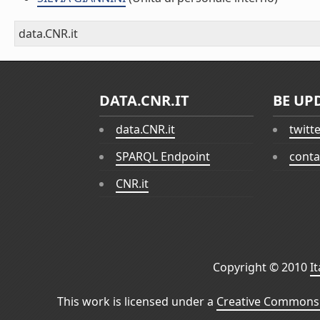
data.CNR.it
DATA.CNR.IT
BE UP
data.CNR.it
twitt
SPARQL Endpoint
conta
CNR.it
Copyright © 2010
I
This work is licensed under a
Creative Commons 